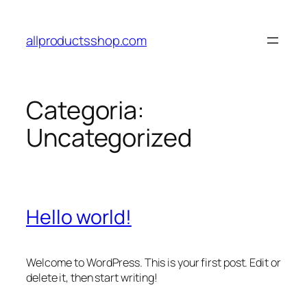
Pular
para
allproductsshop.com
o
conteúdo
Categoria:
Uncategorized
Hello world!
Welcome to WordPress. This is your first post. Edit or
delete it, then start writing!